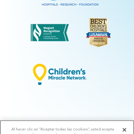
Al hacer clic en “Aceptar todas las cookies”, usted acepta
© 2026 Arkansas Children's.
Política de privacidad
|
Términos de