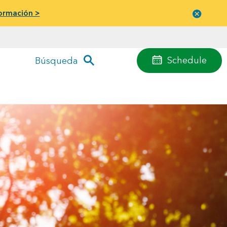
ormación >
Cerrar
menú
Schedule
Búsqueda