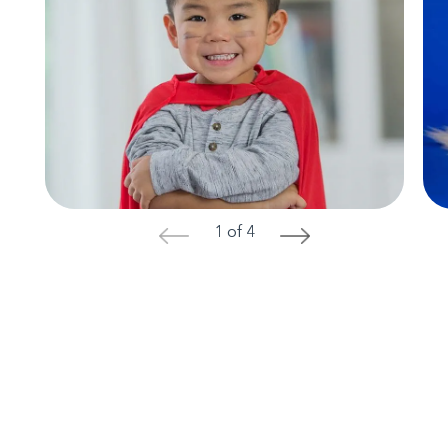
1 of 4
<
>