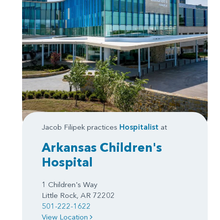
Jacob Filipek practices
Hospitalist
at
Arkansas Children's
Hospital
1 Children's Way
Little Rock, AR 72202
501-222-1622
View Location