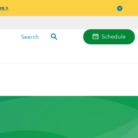
re >
Close
menu
Schedule
Search