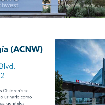
ogía (ACNW)
Blvd.
62
s Children's se
cto urinario como
es, genitales