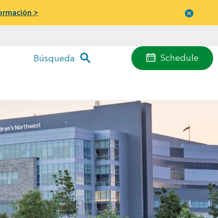
ormación >
Cerrar
menú
Schedule
Búsqueda