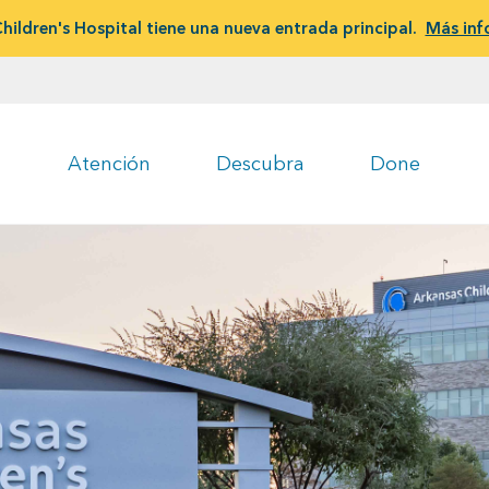
hildren's Hospital tiene una nueva entrada principal.
Más inf
Atención
Descubra
Done