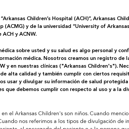
 “Arkansas Children’s Hospital (ACH)”, Arkansas Chi
p (ACMG) y de la universidad “University of Arkansa
de ACH y ACNW.
dica sobre usted y su salud es algo personal y conf
rmación médica. Nosotros creamos un registro de la 
W y en nuestras clínicas ("Arkansas Children's"). Ne
e alta calidad y también cumplir con ciertos requisito
 usar y divulgar su información de salud protegida 
nes que debemos cumplir con respecto al uso y a la di
 en el Arkansas Children's son niños. Cuando mencio
 Cuando nos referimos a los tipos de divulgación de 
paciente, al encargado del paciente o a la persona q