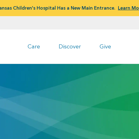
ansas Children's Hospital Has a New Main Entrance.
Learn Mo
Care
Discover
Give