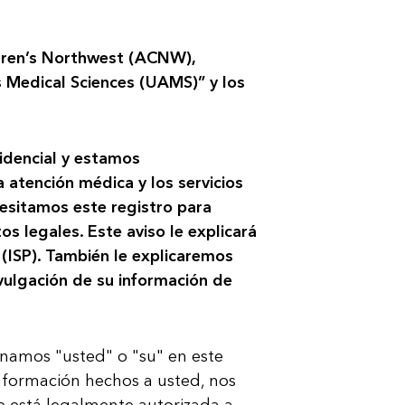
ldren’s Northwest (ACNW),
s Medical Sciences (UAMS)” y los
idencial y estamos
atención médica y los servicios
cesitamos este registro para
s legales. Este aviso le explicará
(ISP). También le explicaremos
vulgación de su información de
namos "usted" o "su" en este
información hechos a usted, nos
ue está legalmente autorizada a