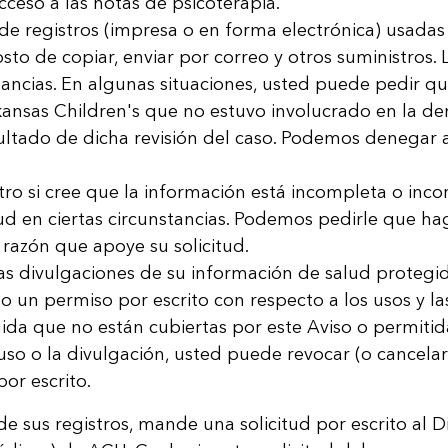
cceso a las notas de psicoterapia.
de registros (impresa o en for­ma electrónica) usadas
osto de copiar, enviar por correo y otros suministros.
stancias. En algunas situaciones, usted puede pedir qu
ansas Children's que no estuvo involucrado en la deneg
ltado de dicha revisión del caso. Podemos denegar a
tro si cree que la información está incompleta o incor
ud en ciertas circunstancias. Podemos pedirle que ha
 razón que apoye su solicitud.
as divulgaciones de su información de salud protegid
o un permiso por escrito con respecto a los usos y la
da que no están cubiertas por este Aviso o permitida
uso o la divulgación, usted puede revocar (o cancelar)
or escrito.
de sus registros, mande una solicitud por escrito al D