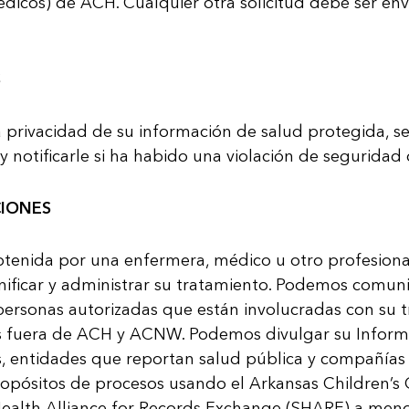
dicos) de ACH. Cualquier otra solicitud debe ser env
S
privacidad de su información de salud protegida, seg
y notificarle si ha ha­bido una violación de seguridad
CIONES
tenida por una enfermera, médico u otro profesional 
lanificar y administrar su tratamiento. Po­demos comun
personas autorizadas que están involucra­das con su t
os fuera de ACH y ACNW. Podemos divulgar su Informa
s, entidades que reportan salud pública y compañía
opósitos de procesos usando el Arkansas Children’s 
Health Alliance for Records Exchange (SHARE) a meno