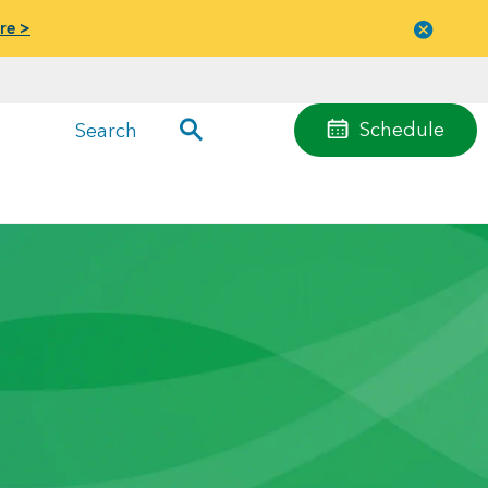
re >
Close
menu
Schedule
Search