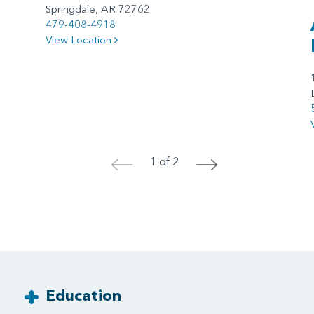
Springdale, AR 72762
479-408-4918
View Location
1 of 2
<
>
Education